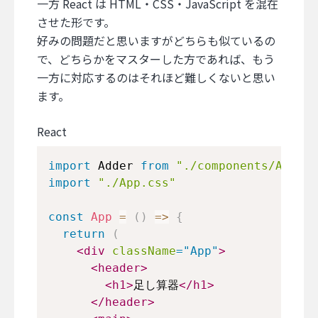
一方 React は HTML・CSS・JavaScript を混在
させた形です。
好みの問題だと思いますがどちらも似ているの
で、どちらかをマスターした方であれば、もう
一方に対応するのはそれほど難しくないと思い
ます。
React
import
Adder
from
"./components/Adder"
import
"./App.css"
const
App
=
(
)
=>
{
return
(
<
div
className
=
"
App
"
>
<
header
>
<
h1
>
足し算器
</
h1
>
</
header
>