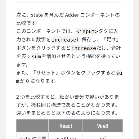
次に、state を含んだ Adder コンポーネントの
比較です。
このコンポーネントでは、
タグに入
<input>
力された数字を
に保存し、「足す」
increase
ボタンをクリックすると
だけ、合計
increase
を表す
を増加させるという機能を持ってい
sum
ます。
また、「リセット」ボタンをクリックすると
su
が 0 になります。
m
2 つを比較すると、細かい部分で違いがありま
すが、概ね同じ構造であることがわかります。
違いをまとめると以下の表のようになります。
React
Vue3
state の定義
useState
ref