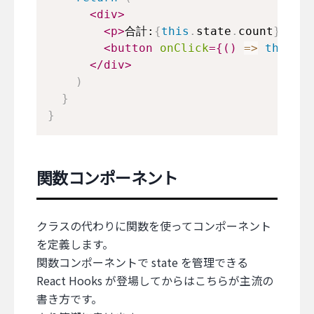
<
div
>
<
p
>
合計:
{
this
.
state
.
count
}
</
p
>
<
button
onClick
=
{
(
)
=>
this
.
in
</
div
>
)
}
}
関数コンポーネント
クラスの代わりに関数を使ってコンポーネント
を定義します。
関数コンポーネントで state を管理できる
React Hooks が登場してからはこちらが主流の
書き方です。