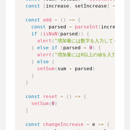
const
[
increase
,
 setIncrease
]
=
useS
const
add
=
(
)
=>
{
const
 parsed 
=
parseInt
(
increase
)
if
(
isNaN
(
parsed
)
)
{
alert
(
"増加量には数字を入力してくださ
}
else
if
(
parsed 
<
0
)
{
alert
(
"増加量には0以上の値を入力してく
}
else
{
setSum
(
sum 
+
 parsed
)
}
}
const
reset
=
(
)
=>
{
setSum
(
0
)
}
const
changeIncrease
=
e
=>
{