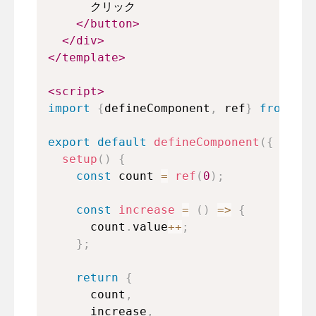
      クリック
</
button
>
</
div
>
</
template
>
<
script
>
import
{
defineComponent
,
 ref
}
from
"vu
export
default
defineComponent
(
{
setup
(
)
{
const
 count 
=
ref
(
0
)
;
const
increase
=
(
)
=>
{
      count
.
value
++
;
}
;
return
{
      count
,
      increase
,