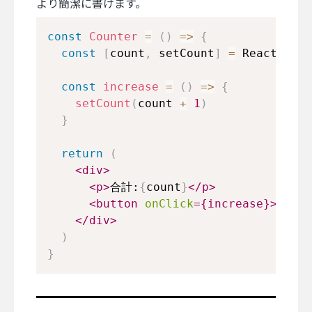
より簡潔に書けます。
const
Counter
=
(
)
=>
{
const
[
count
,
 setCount
]
=
React
.
useS
const
increase
=
(
)
=>
{
setCount
(
count 
+
1
)
}
return
(
<
div
>
<
p
>
合計:
{
count
}
</
p
>
<
button
onClick
=
{
increase
}
>
クリッ
</
div
>
)
}