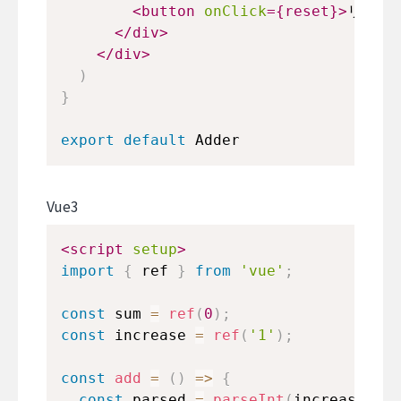
<
button
onClick
=
{
reset
}
>
リセッ
</
div
>
</
div
>
)
}
export
default
Adder
Vue3
<
script
setup
>
import
{
 ref 
}
from
'vue'
;
const
 sum 
=
ref
(
0
)
;
const
 increase 
=
ref
(
'1'
)
;
const
add
=
(
)
=>
{
const
 parsed 
=
parseInt
(
increase
.
val