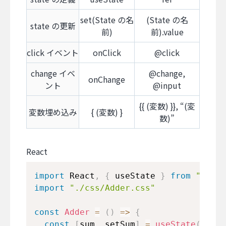
set(State の名
(State の名
state の更新
前)
前).value
click イベント
onClick
@click
change イベ
@change,
onChange
ント
@input
{{ (変数) }}, “(変
変数埋め込み
{ (変数) }
数)”
React
import
React
,
{
 useState 
}
from
"react
import
"./css/Adder.css"
const
Adder
=
(
)
=>
{
const
[
sum
,
 setSum
]
=
useState
(
0
)