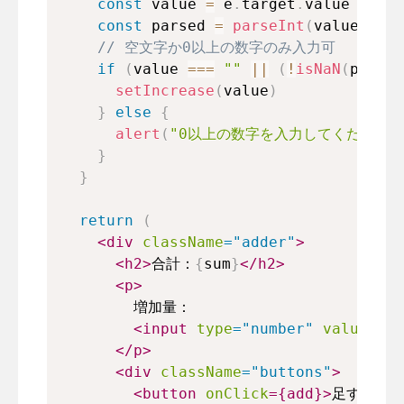
const
 value 
=
 e
.
target
.
value
const
 parsed 
=
parseInt
(
value
)
// 空文字か0以上の数字のみ入力可
if
(
value 
===
""
||
(
!
isNaN
(
parsed
setIncrease
(
value
)
}
else
{
alert
(
"0以上の数字を入力してください"
}
}
return
(
<
div
className
=
"
adder
"
>
<
h2
>
合計：
{
sum
}
</
h2
>
<
p
>
        増加量：
<
input
type
=
"
number
"
value
=
{
in
</
p
>
<
div
className
=
"
buttons
"
>
<
button
onClick
=
{
add
}
>
足す
</
bu