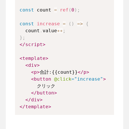
const
 count 
=
ref
(
0
)
;
const
increase
=
(
)
=>
{
  count
.
value
++
;
}
;
</
script
>
<
template
>
<
div
>
<
p
>
合計:{{count}}
</
p
>
<
button
@click
=
"
increase
"
>
      クリック
</
button
>
</
div
>
</
template
>