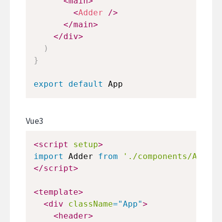
<
main
>
<
Adder
/>
</
main
>
</
div
>
)
}
export
default
App
Vue3
<
script
setup
>
import
Adder
from
'./components/Adder.
</
script
>
<
template
>
<
div
className
=
"
App
"
>
<
header
>