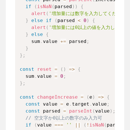
if
(
isNaN
(
parsed
)
)
{
alert
(
'増加量には数字を入力してください'
}
else
if
(
parsed 
<
0
)
{
alert
(
'増加量には0以上の値を入力してくだ
}
else
{
    sum
.
value
+=
 parsed
;
}
}
;
const
reset
=
(
)
=>
{
  sum
.
value
=
0
;
}
;
const
changeIncrease
=
(
e
)
=>
{
const
 value 
=
 e
.
target
.
value
;
const
 parsed 
=
parseInt
(
value
)
;
// 空文字か0以上の数字のみ入力可
if
(
value 
===
''
||
(
!
isNaN
(
parsed
)