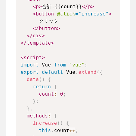
<
p
>
合計:{{count}}
</
p
>
<
button
@click
=
"
increase
"
>
      クリック
</
button
>
</
div
>
</
template
>
<
script
>
import
Vue
from
"vue"
;
export
default
Vue
.
extend
(
{
data
(
)
{
return
{
count
:
0
;
}
;
}
,
methods
:
{
increase
(
)
{
this
.
count
++
;