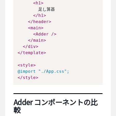
<
h1
>
        足し算器
</
h1
>
</
header
>
<
main
>
<
Adder
/>
</
main
>
</
div
>
</
template
>
<
style
>
@import
"./App.css"
;
</
style
>
Adder コンポーネントの比
較