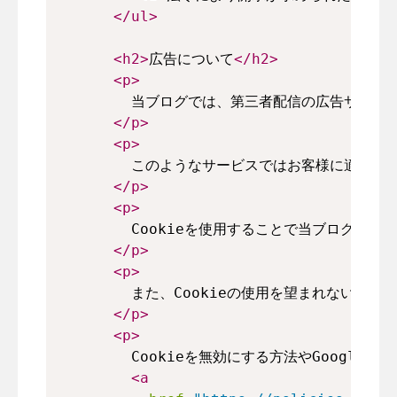
</
ul
>
<
h2
>
広告について
</
h2
>
<
p
>
        当ブログでは、第三者配信の広告サービ
</
p
>
<
p
>
        このようなサービスではお客様に適切な
</
p
>
<
p
>
        Cookieを使用することで当ブロ
</
p
>
<
p
>
        また、Cookieの使用を望まれない
</
p
>
<
p
>
        Cookieを無効にする方法やGoogl
<
a