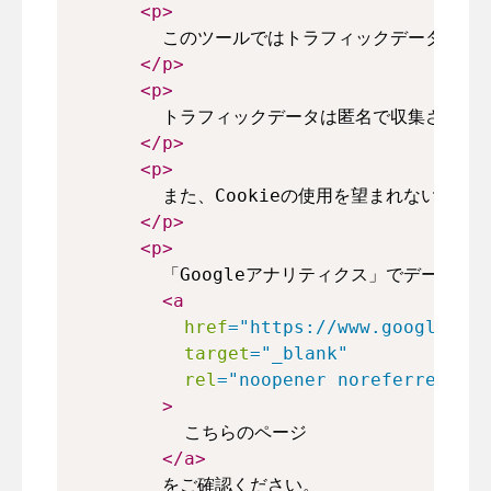
<
p
>
        このツールではトラフィックデータの収
</
p
>
<
p
>
        トラフィックデータは匿名で収集され
</
p
>
<
p
>
        また、Cookieの使用を望まれない
</
p
>
<
p
>
        「Googleアナリティクス」でデー
<
a
href
=
"
https://www.google.com
target
=
"
_blank
"
rel
=
"
noopener noreferrer
"
>
          こちらのページ
</
a
>
        をご確認ください。