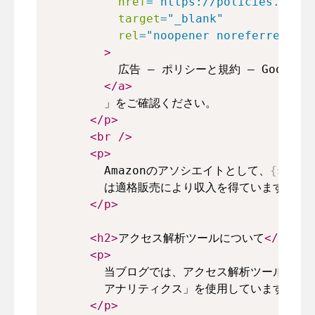
href
=
"
https://policies.googl
target
=
"
_blank
"
rel
=
"
noopener noreferrer
"
>
          広告 – ポリシーと規約 – Google
</
a
>
        」をご確認ください。
</
p
>
<
br
/>
<
p
>
        Amazonのアソシエイトとして、
{
siteT
        は適格販売により収入を得ています。
</
p
>
<
h2
>
アクセス解析ツールについて
</
h2
>
<
p
>
        当ブログでは、アクセス解析ツールとして「
        アナリティクス」を使用しています。
</
p
>