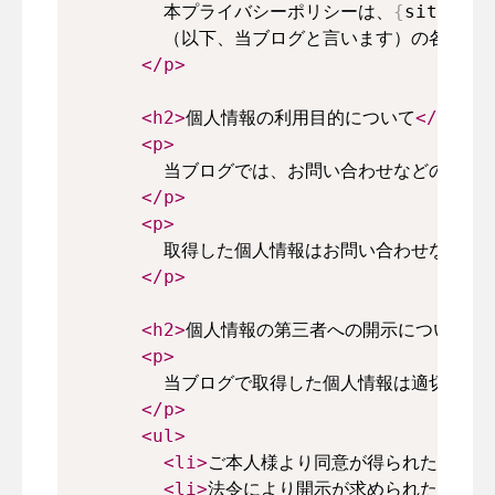
        本プライバシーポリシーは、
{
siteTitl
        （以下、当ブログと言います）の各
</
p
>
<
h2
>
個人情報の利用目的について
</
h2
>
<
p
>
        当ブログでは、お問い合わせなどの
</
p
>
<
p
>
        取得した個人情報はお問い合わせなど
</
p
>
<
h2
>
個人情報の第三者への開示について
</
<
p
>
        当ブログで取得した個人情報は適切に
</
p
>
<
ul
>
<
li
>
ご本人様より同意が得られた場合
</
<
li
>
法令により開示が求められた場合
</