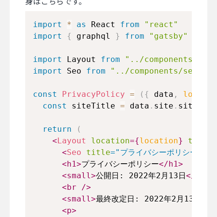
身はこちらです。
import
*
as
React
from
"react"
import
{
 graphql 
}
from
"gatsby"
import
Layout
from
"../components/layo
import
Seo
from
"../components/seo"
const
PrivacyPolicy
=
(
{
 data
,
locatio
const
 siteTitle 
=
 data
.
site
.
siteMeta
return
(
<
Layout
location
=
{
location
}
title
=
<
Seo
title
=
"
プライバシーポリシー
"
/>
<
h1
>
プライバシーポリシー
</
h1
>
<
small
>
公開日: 2022年2月13日
</
smal
<
br
/>
<
small
>
最終改定日: 2022年2月13日
</
s
<
p
>