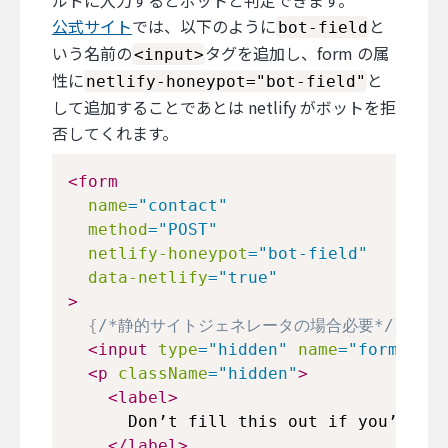
公式サイト
では、以下のように
と
bot-field
いう名前の
タグを追加し、form の属
<input>
性に
と
netlify-honeypot="bot-field"
して追加することであとは netlify がボットを拒
否してくれます。
<
form
name
=
"
contact
"
method
=
"
POST
"
netlify-honeypot
=
"
bot-field
"
data-netlify
=
"
true
"
>
{
/*静的サイトジェネレータの場合必要*/
}
<
input
type
=
"
hidden
"
name
=
"
form-name
<
p
className
=
"
hidden
"
>
<
label
>
      Don’t fill this out if you’re hu
</
label
>