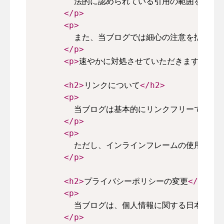
        法的に認められている引用の範囲を超
</
p
>
<
p
>
        また、当ブログでは細心の注意を払
</
p
>
<
p
>
速やかに対処させていただきます。
</
p
<
h2
>
リンクについて
</
h2
>
<
p
>
        当ブログは基本的にリンクフリーです
</
p
>
<
p
>
        ただし、インラインフレームの使用や
</
p
>
<
h2
>
プライバシーポリシーの変更
</
h2
>
<
p
>
        当ブログは、個人情報に関する日本国
</
p
>