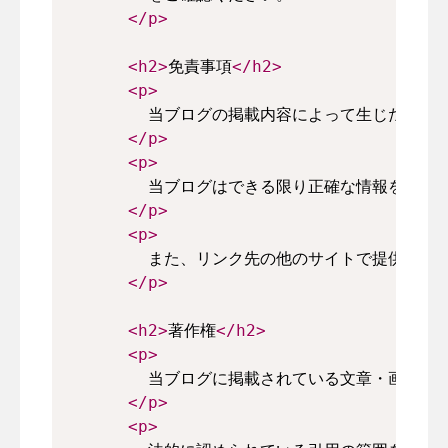
</
p
>
<
h2
>
免責事項
</
h2
>
<
p
>
        当ブログの掲載内容によって生じた損
</
p
>
<
p
>
        当ブログはできる限り正確な情報を
</
p
>
<
p
>
        また、リンク先の他のサイトで提供
</
p
>
<
h2
>
著作権
</
h2
>
<
p
>
        当ブログに掲載されている文章・画像
</
p
>
<
p
>