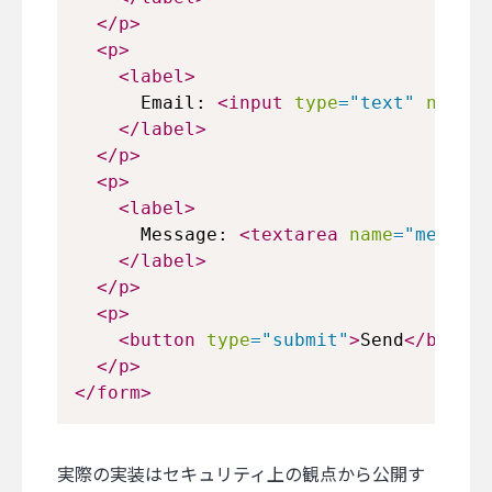
</
p
>
<
p
>
<
label
>
      Email: 
<
input
type
=
"
text
"
name
=
"
</
label
>
</
p
>
<
p
>
<
label
>
      Message: 
<
textarea
name
=
"
message
</
label
>
</
p
>
<
p
>
<
button
type
=
"
submit
"
>
Send
</
button
</
p
>
</
form
>
実際の実装はセキュリティ上の観点から公開す