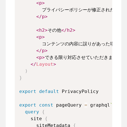
<
p
>
        プライバシーポリシーが修正された場
</
p
>
<
h2
>
その他
</
h2
>
<
p
>
        コンテンツの内容に誤りがあった場合
</
p
>
<
p
>
できる限り対応させていただきます。
<
</
Layout
>
)
}
export
default
PrivacyPolicy
export
const
 pageQuery 
=
 graphql
`
query
{
site
{
siteMetadata
{